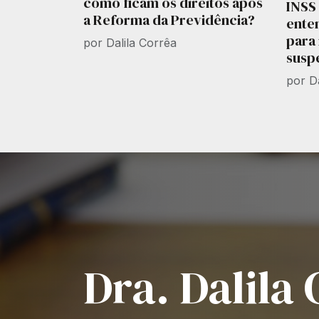
como ficam os direitos após
INSS 
a Reforma da Previdência?
ente
para 
por Dalila Corrêa
susp
por D
Dra. Dalila