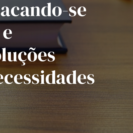
stacando-se
 e
oluções
ecessidades