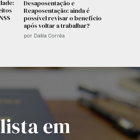
dade:
Desaposentação e
eitos
Reaposentação: ainda é
INSS
possível revisar o benefício
após voltar a trabalhar?
por Dalila Corrêa
alista em