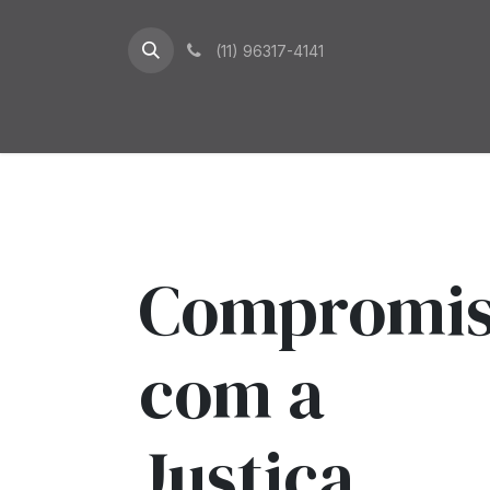
Pular para o conteúdo
(11) 96317-4141
Compromis
com a
Justiça,