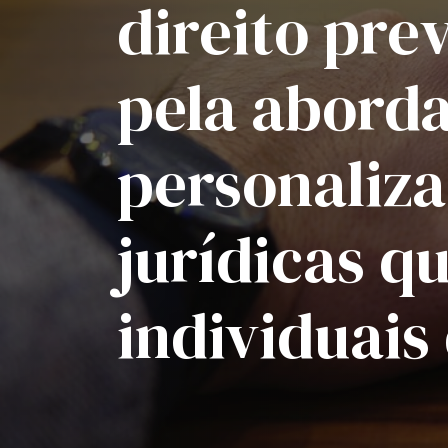
direito pre
pela abord
personaliz
jurídicas q
individuais