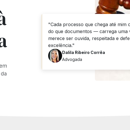
à
"Cada processo que chega até mim c
a
do que documentos — carrega uma v
merece ser ouvida, respeitada e def
excelência."
Dalila Ribeiro Corrêa
Advogada
 em
 da