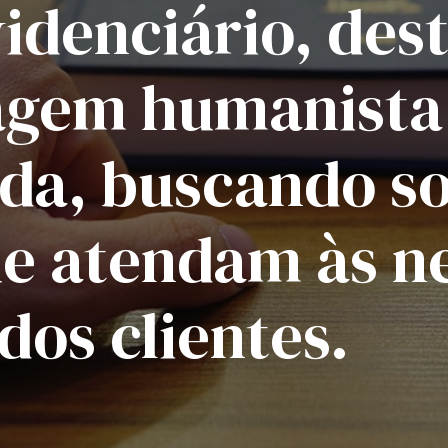
videnciário, de
agem humanista
ada, buscando s
ue atendam às n
 dos clientes.